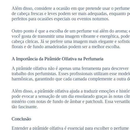
Além disso, considere a ocasião em que pretende usar o perfume.
de cabeça frescas e leves podem ser mais adequadas, enquanto p
perfeitos para ocasiões especiais ou eventos noturnos.
Outro ponto é que a escolha de um perfume vai além do aroma; e
você gosta de transmitir uma imagem vibrante e energética, pode
cabeça cítricas. Já se prefere uma imagem mais elegante e sofis
florais e de fundo amadeiradas podem ser a melhor escolha.
A Importância da Pirâmide Olfativa na Perfumaria
A pirâmide olfativa não é apenas uma ferramenta para descrever 
trabalho dos perfumistas. Esses profissionais utilizam esse mode
harmônicas, garantindo que cada camada complemente a outra de
Além disso, a pirâmide olfativa ajuda a traduzir emoções e hist
pode evocar a sensação de um dia ensolarado graças às notas cítr
mistério com notas de fundo de âmbar e patchouli. Essa versatili
tão fascinante.
Conclusão
Entender a pirâmide olfativa é essencial para escolher o perfum