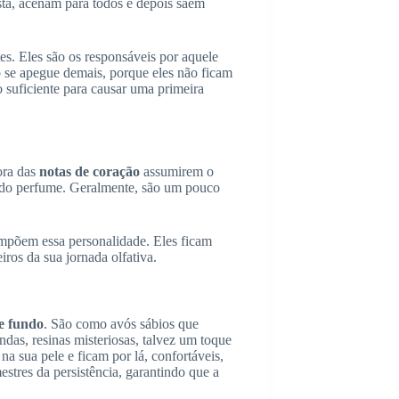
ta, acenam para todos e depois saem
es. Eles são os responsáveis por aquele
 se apegue demais, porque eles não ficam
 suficiente para causar uma primeira
ora das
notas de coração
assumirem o
er do perfume. Geralmente, são um pouco
compõem essa personalidade. Eles ficam
ros da sua jornada olfativa.
e fundo
. São como avós sábios que
ndas, resinas misteriosas, talvez um toque
 sua pele e ficam por lá, confortáveis,
estres da persistência, garantindo que a