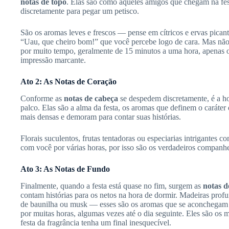
notas de topo
. Elas são como aqueles amigos que chegam na fes
discretamente para pegar um petisco.
São os aromas leves e frescos — pense em cítricos e ervas picant
“Uau, que cheiro bom!” que você percebe logo de cara. Mas não
por muito tempo, geralmente de 15 minutos a uma hora, apenas o
impressão marcante.
Ato 2: As Notas de Coração
Conforme as
notas de cabeça
se despedem discretamente, é a h
palco. Elas são a alma da festa, os aromas que definem o carát
mais densas e demoram para contar suas histórias.
Florais suculentos, frutas tentadoras ou especiarias intrigantes 
com você por várias horas, por isso são os verdadeiros companhei
Ato 3: As Notas de Fundo
Finalmente, quando a festa está quase no fim, surgem as
notas d
contam histórias para os netos na hora de dormir. Madeiras profu
de baunilha ou musk — esses são os aromas que se aconchegam na
por muitas horas, algumas vezes até o dia seguinte. Eles são os m
festa da fragrância tenha um final inesquecível.