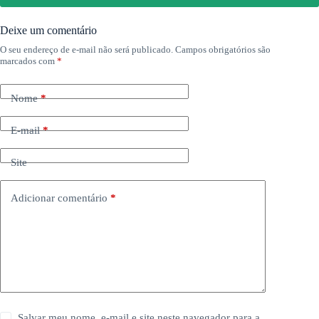
Deixe um comentário
O seu endereço de e-mail não será publicado.
Campos obrigatórios são
marcados com
*
Nome
*
E-mail
*
Site
Adicionar comentário
*
Salvar meu nome, e-mail e site neste navegador para a