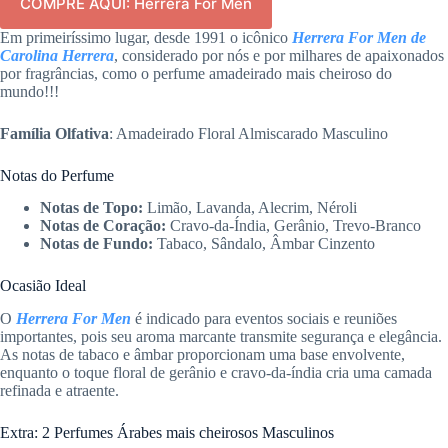
COMPRE AQUI: Herrera For Men
Em primeiríssimo lugar, desde 1991 o icônico
Herrera For Men de
Carolina Herrera
, considerado por nós e por milhares de apaixonados
por fragrâncias, como o perfume amadeirado mais cheiroso do
mundo!!!
Família Olfativa
: Amadeirado Floral Almiscarado Masculino
Notas do Perfume
Notas de Topo:
Limão, Lavanda, Alecrim, Néroli
Notas de Coração:
Cravo-da-Índia, Gerânio, Trevo-Branco
Notas de Fundo:
Tabaco, Sândalo, Âmbar Cinzento
Ocasião Ideal
O
Herrera For Men
é indicado para eventos sociais e reuniões
importantes, pois seu aroma marcante transmite segurança e elegância.
As notas de tabaco e âmbar proporcionam uma base envolvente,
enquanto o toque floral de gerânio e cravo-da-índia cria uma camada
refinada e atraente.
Extra: 2 Perfumes Árabes mais cheirosos Masculinos