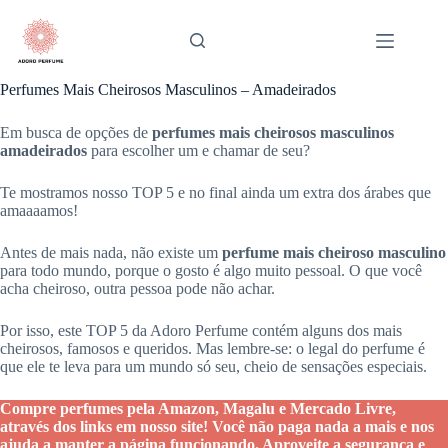
Pular
para
o
conteúdo
Perfumes Mais Cheirosos Masculinos – Amadeirados
Em busca de opções de
perfumes mais cheirosos masculinos
amadeirados
para escolher um e chamar de seu?
Te mostramos nosso TOP 5 e no final ainda um extra dos árabes que
amaaaamos!
Antes de mais nada, não existe um
perfume mais cheiroso masculino
para todo mundo, porque o gosto é algo muito pessoal. O que você
acha cheiroso, outra pessoa pode não achar.
Por isso, este TOP 5 da Adoro Perfume contém alguns dos mais
cheirosos, famosos e queridos. Mas lembre-se: o legal do perfume é
que ele te leva para um mundo só seu, cheio de sensações especiais.
Compre perfumes pela Amazon, Magalu e Mercado Livre,
através dos links em nosso site! Você não paga nada a mais e nos
ajuda a manter a página funcionando. Aproveite a segurança e