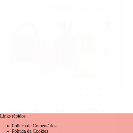
Perfumes Boticário Feminino Você já conhece os
perfumes Boticário feminino? Mas não estamos
falando das colônias, e sim dos Perfumes ou Eau de
Parfums… Dessa forma, na linha de perfumaria do
Boticário você encontra opções que traduzem
Links rápidos
sensualidade, frescor e…
Politica de Comentários
Mariangela Fernandes
Politica de Cookies
24 de janeiro de 2025