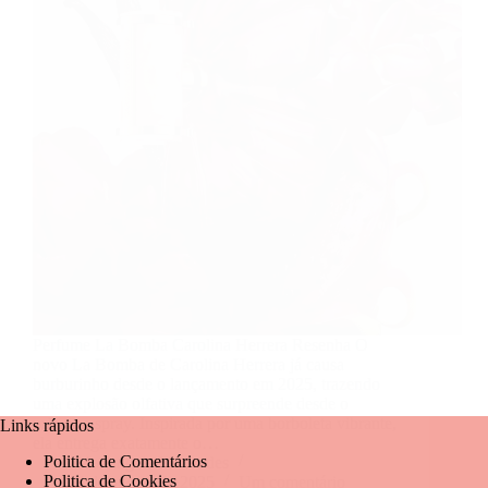
Perfume La Bomba Carolina Herrera Resenha O
novo La Bomba de Carolina Herrera já causa
burburinho desde o lançamento em 2025, trazendo
uma explosão olfativa que surpreende desde o
primeiro spray. Inspirada por uma borboleta vibrante,
Links rápidos
ela entrega exatamente o…
Politica de Comentários
Mariangela Fernandes
Politica de Cookies
4 de agosto de 2025
Um comentário