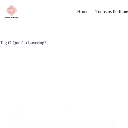
Pular
para
Home
Todos os Perfume
o
conteúdo
Tag
O Que é o Layering?
Todos os Perfumes
Aprenda Como Misturar Perfumes Como um
Profissional!