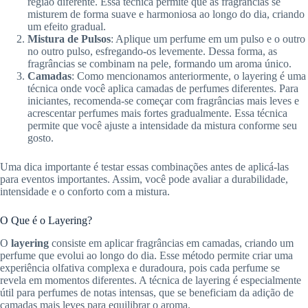
região diferente. Essa técnica permite que as fragrâncias se
misturem de forma suave e harmoniosa ao longo do dia, criando
um efeito gradual.
Mistura de Pulsos
: Aplique um perfume em um pulso e o outro
no outro pulso, esfregando-os levemente. Dessa forma, as
fragrâncias se combinam na pele, formando um aroma único.
Camadas
: Como mencionamos anteriormente, o layering é uma
técnica onde você aplica camadas de perfumes diferentes. Para
iniciantes, recomenda-se começar com fragrâncias mais leves e
acrescentar perfumes mais fortes gradualmente. Essa técnica
permite que você ajuste a intensidade da mistura conforme seu
gosto.
Uma dica importante é testar essas combinações antes de aplicá-las
para eventos importantes. Assim, você pode avaliar a durabilidade,
intensidade e o conforto com a mistura.
O Que é o Layering?
O
layering
consiste em aplicar fragrâncias em camadas, criando um
perfume que evolui ao longo do dia. Esse método permite criar uma
experiência olfativa complexa e duradoura, pois cada perfume se
revela em momentos diferentes. A técnica de layering é especialmente
útil para perfumes de notas intensas, que se beneficiam da adição de
camadas mais leves para equilibrar o aroma.