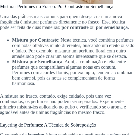
Misturar Perfumes no Frasco: Por Contraste ou Semelhança
Uma das práticas mais comuns para quem deseja criar uma nova
fragrância é misturar perfumes diretamente no frasco. Essa técnica
pode ser feita de duas maneiras:
por contraste
ou
por semelhança
.
Mistura por Contraste
: Nesta técnica, você combina perfumes
com notas olfativas muito diferentes, buscando um efeito ousado
e único. Por exemplo, misturar um perfume floral com outro
amadeirado pode criar um aroma interessante que se destaca.
Mistura por Semelhança
: Aqui, a combinação é feita entre
perfumes que compartilham algumas notas em comum.
Perfumes com acordes florais, por exemplo, tendem a combinar
bem entre si, pois as notas se complementam de forma
harmoniosa.
A mistura no frasco, contudo, exige cuidado, pois uma vez
combinados, os perfumes não podem ser separados. Experimente
primeiro misturá-los aplicando no pulso e verificando se o aroma é
agradável antes de unir as fragrâncias no mesmo frasco.
Layering de Perfumes: A Técnica de Sobreposição
O conceito de
layering
é bem conhecido na perfumaria e refere-se à