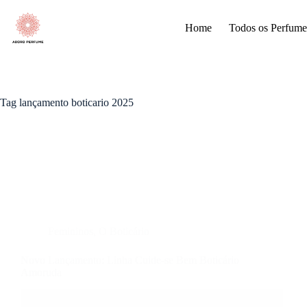
Pular
para
Home
Todos os Perfume
o
conteúdo
Tag
lançamento boticario 2025
Femininos
,
O Boticário
Novo Lançamento: Linha Cuide-se Bem Boticário
Amoruda