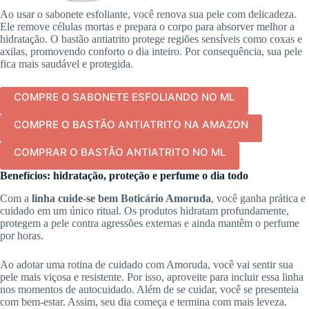
Ao usar o sabonete esfoliante, você renova sua pele com delicadeza.
Ele remove células mortas e prepara o corpo para absorver melhor a
hidratação. O bastão antiatrito protege regiões sensíveis como coxas e
axilas, promovendo conforto o dia inteiro. Por consequência, sua pele
fica mais saudável e protegida.
COMPRE O SABONETE ESFOLIANDO NO ML
COMPRE O BASTÃO ANTIATRITO NA AMAZON
COMPRAR O BASTÃO ANTIATRITO NO ML
Benefícios: hidratação, proteção e perfume o dia todo
Com a
linha cuide-se bem Boticário Amoruda
, você ganha prática e
cuidado em um único ritual. Os produtos hidratam profundamente,
protegem a pele contra agressões externas e ainda mantêm o perfume
por horas.
Ao adotar uma rotina de cuidado com Amoruda, você vai sentir sua
pele mais viçosa e resistente. Por isso, aproveite para incluir essa linha
nos momentos de autocuidado. Além de se cuidar, você se presenteia
com bem-estar. Assim, seu dia começa e termina com mais leveza.