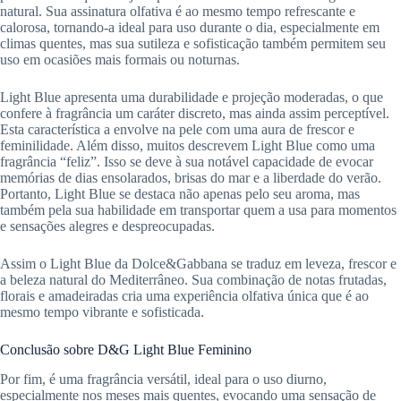
natural. Sua assinatura olfativa é ao mesmo tempo refrescante e
calorosa, tornando-a ideal para uso durante o dia, especialmente em
climas quentes, mas sua sutileza e sofisticação também permitem seu
uso em ocasiões mais formais ou noturnas.
Light Blue apresenta uma durabilidade e projeção moderadas, o que
confere à fragrância um caráter discreto, mas ainda assim perceptível.
Esta característica a envolve na pele com uma aura de frescor e
feminilidade. Além disso, muitos descrevem Light Blue como uma
fragrância “feliz”. Isso se deve à sua notável capacidade de evocar
memórias de dias ensolarados, brisas do mar e a liberdade do verão.
Portanto, Light Blue se destaca não apenas pelo seu aroma, mas
também pela sua habilidade em transportar quem a usa para momentos
e sensações alegres e despreocupadas.
Assim o Light Blue da Dolce&Gabbana se traduz em leveza, frescor e
a beleza natural do Mediterrâneo. Sua combinação de notas frutadas,
florais e amadeiradas cria uma experiência olfativa única que é ao
mesmo tempo vibrante e sofisticada.
Conclusão sobre D&G Light Blue Feminino
Por fim, é uma fragrância versátil, ideal para o uso diurno,
especialmente nos meses mais quentes, evocando uma sensação de