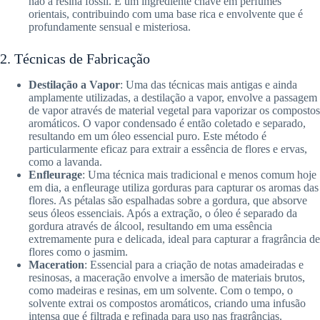
não à resina fóssil. É um ingrediente chave em perfumes
orientais, contribuindo com uma base rica e envolvente que é
profundamente sensual e misteriosa.
2. Técnicas de Fabricação
Destilação a Vapor
: Uma das técnicas mais antigas e ainda
amplamente utilizadas, a destilação a vapor, envolve a passagem
de vapor através de material vegetal para vaporizar os compostos
aromáticos. O vapor condensado é então coletado e separado,
resultando em um óleo essencial puro. Este método é
particularmente eficaz para extrair a essência de flores e ervas,
como a lavanda.
Enfleurage
: Uma técnica mais tradicional e menos comum hoje
em dia, a enfleurage utiliza gorduras para capturar os aromas das
flores. As pétalas são espalhadas sobre a gordura, que absorve
seus óleos essenciais. Após a extração, o óleo é separado da
gordura através de álcool, resultando em uma essência
extremamente pura e delicada, ideal para capturar a fragrância de
flores como o jasmim.
Maceration
: Essencial para a criação de notas amadeiradas e
resinosas, a maceração envolve a imersão de materiais brutos,
como madeiras e resinas, em um solvente. Com o tempo, o
solvente extrai os compostos aromáticos, criando uma infusão
intensa que é filtrada e refinada para uso nas fragrâncias.