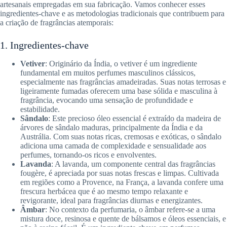
artesanais empregadas em sua fabricação. Vamos conhecer esses
ingredientes-chave e as metodologias tradicionais que contribuem para
a criação de fragrâncias atemporais:
1. Ingredientes-chave
Vetiver
: Originário da Índia, o vetiver é um ingrediente
fundamental em muitos perfumes masculinos clássicos,
especialmente nas fragrâncias amadeiradas. Suas notas terrosas e
ligeiramente fumadas oferecem uma base sólida e masculina à
fragrância, evocando uma sensação de profundidade e
estabilidade.
Sândalo
: Este precioso óleo essencial é extraído da madeira de
árvores de sândalo maduras, principalmente da Índia e da
Austrália. Com suas notas ricas, cremosas e exóticas, o sândalo
adiciona uma camada de complexidade e sensualidade aos
perfumes, tornando-os ricos e envolventes.
Lavanda
: A lavanda, um componente central das fragrâncias
fougère, é apreciada por suas notas frescas e limpas. Cultivada
em regiões como a Provence, na França, a lavanda confere uma
frescura herbácea que é ao mesmo tempo relaxante e
revigorante, ideal para fragrâncias diurnas e energizantes.
Âmbar
: No contexto da perfumaria, o âmbar refere-se a uma
mistura doce, resinosa e quente de bálsamos e óleos essenciais, e