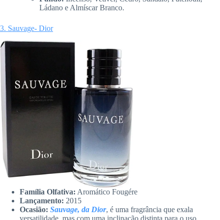
Ládano e Almíscar Branco.
3. Sauvage- Dior
Família Olfativa:
Aromático Fougére
Lançamento:
2015
Ocasião:
Sauvage, da Dior
, é uma fragrância que exala
versatilidade, mas com uma inclinação distinta para o uso