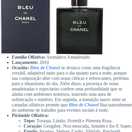
Família Olfativa:
Aromático Amadeirado
Lançamento:
2010
Ocasião:
Bleu de Chanel
se destaca como uma fragrância
versátil, adaptável tanto para o dia quanto para a noite, porque
sua composição abre com notas cítricas e refrescantes, perfeitas
para o dinamismo do dia. Além disso, a presença de notas
amadeiradas e especiarias confere uma profundidade que se
alinha com ambientes noturnos, trazendo uma aura de
sofisticação e mistério. Em seguida, a transição suave entre as
camadas olfativas permite que
Bleu de Chanel
flua naturalmente
do ambiente de trabalho para eventos sociais à noite.
Pirâmide Olfativa:
Topo:
Toranja, Limão, Hortelã e Pimenta Rosa.
Coração:
Gengibre, Noz-moscada, Jasmim e Iso E Super.
Fundo:
Incenso, Vetiver, Cedro, Sândalo, Patchouli,