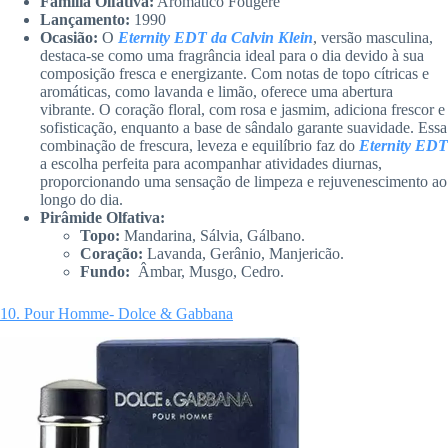
Família Olfativa:
Aromático Fougére
Lançamento:
1990
Ocasião:
O
Eternity EDT da Calvin Klein
, versão masculina,
destaca-se como uma fragrância ideal para o dia devido à sua
composição fresca e energizante. Com notas de topo cítricas e
aromáticas, como lavanda e limão, oferece uma abertura
vibrante. O coração floral, com rosa e jasmim, adiciona frescor e
sofisticação, enquanto a base de sândalo garante suavidade. Essa
combinação de frescura, leveza e equilíbrio faz do
Eternity EDT
a escolha perfeita para acompanhar atividades diurnas,
proporcionando uma sensação de limpeza e rejuvenescimento ao
longo do dia.
Pirâmide Olfativa:
Topo:
Mandarina, Sálvia, Gálbano.
Coração:
Lavanda, Gerânio, Manjericão.
Fundo:
Âmbar, Musgo, Cedro.
10. Pour Homme- Dolce & Gabbana