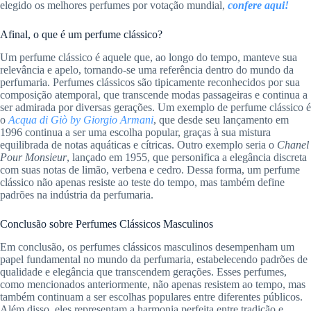
elegido os melhores perfumes por votação mundial,
confere aqui!
Afinal, o que é um perfume clássico?
Um perfume clássico é aquele que, ao longo do tempo, manteve sua
relevância e apelo, tornando-se uma referência dentro do mundo da
perfumaria. Perfumes clássicos são tipicamente reconhecidos por sua
composição atemporal, que transcende modas passageiras e continua a
ser admirada por diversas gerações. Um exemplo de perfume clássico é
o
Acqua di Giò by Giorgio Armani
, que desde seu lançamento em
1996 continua a ser uma escolha popular, graças à sua mistura
equilibrada de notas aquáticas e cítricas. Outro exemplo seria o
Chanel
Pour Monsieur
, lançado em 1955, que personifica a elegância discreta
com suas notas de limão, verbena e cedro. Dessa forma, um perfume
clássico não apenas resiste ao teste do tempo, mas também define
padrões na indústria da perfumaria.
Conclusão sobre Perfumes Clássicos Masculinos
Em conclusão, os perfumes clássicos masculinos desempenham um
papel fundamental no mundo da perfumaria, estabelecendo padrões de
qualidade e elegância que transcendem gerações. Esses perfumes,
como mencionados anteriormente, não apenas resistem ao tempo, mas
também continuam a ser escolhas populares entre diferentes públicos.
Além disso, eles representam a harmonia perfeita entre tradição e