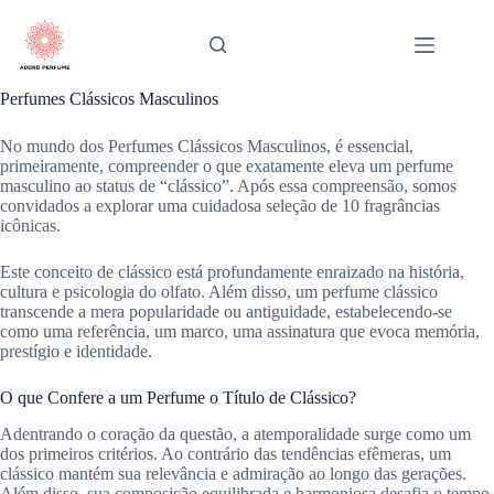
Pular
para
o
conteúdo
Perfumes Clássicos Masculinos
No mundo dos Perfumes Clássicos Masculinos, é essencial,
primeiramente, compreender o que exatamente eleva um perfume
masculino ao status de “clássico”. Após essa compreensão, somos
convidados a explorar uma cuidadosa seleção de 10 fragrâncias
icônicas.
Este conceito de clássico está profundamente enraizado na história,
cultura e psicologia do olfato. Além disso, um perfume clássico
transcende a mera popularidade ou antiguidade, estabelecendo-se
como uma referência, um marco, uma assinatura que evoca memória,
prestígio e identidade.
O que Confere a um Perfume o Título de Clássico?
Adentrando o coração da questão, a atemporalidade surge como um
dos primeiros critérios. Ao contrário das tendências efêmeras, um
clássico mantém sua relevância e admiração ao longo das gerações.
Além disso, sua composição equilibrada e harmoniosa desafia o tempo,