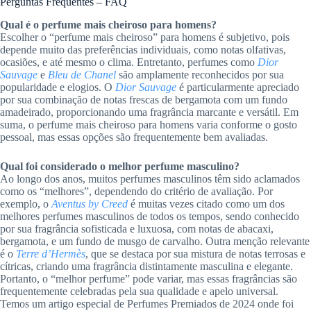
Perguntas Frequentes – FAQ
Qual é o perfume mais cheiroso para homens?
Escolher o “perfume mais cheiroso” para homens é subjetivo, pois
depende muito das preferências individuais, como notas olfativas,
ocasiões, e até mesmo o clima. Entretanto, perfumes como
Dior
Sauvage
e
Bleu de Chanel
são amplamente reconhecidos por sua
popularidade e elogios. O
Dior Sauvage
é particularmente apreciado
por sua combinação de notas frescas de bergamota com um fundo
amadeirado, proporcionando uma fragrância marcante e versátil. Em
suma, o perfume mais cheiroso para homens varia conforme o gosto
pessoal, mas essas opções são frequentemente bem avaliadas.
Qual foi considerado o melhor perfume masculino?
Ao longo dos anos, muitos perfumes masculinos têm sido aclamados
como os “melhores”, dependendo do critério de avaliação. Por
exemplo, o
Aventus by Creed
é muitas vezes citado como um dos
melhores perfumes masculinos de todos os tempos, sendo conhecido
por sua fragrância sofisticada e luxuosa, com notas de abacaxi,
bergamota, e um fundo de musgo de carvalho. Outra menção relevante
é o
Terre d’Hermès
, que se destaca por sua mistura de notas terrosas e
cítricas, criando uma fragrância distintamente masculina e elegante.
Portanto, o “melhor perfume” pode variar, mas essas fragrâncias são
frequentemente celebradas pela sua qualidade e apelo universal.
Temos um artigo especial de Perfumes Premiados de 2024 onde foi