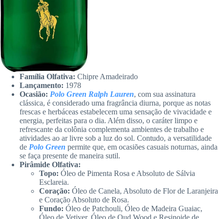
Família Olfativa:
Chipre Amadeirado
Lançamento:
1978
Ocasião:
Polo Green Ralph Lauren
, com sua assinatura
clássica, é considerado uma fragrância diurna, porque as notas
frescas e herbáceas estabelecem uma sensação de vivacidade e
energia, perfeitas para o dia. Além disso, o caráter limpo e
refrescante da colônia complementa ambientes de trabalho e
atividades ao ar livre sob a luz do sol. Contudo, a versatilidade
de
Polo Green
permite que, em ocasiões casuais noturnas, ainda
se faça presente de maneira sutil.
Pirâmide Olfativa:
Topo:
Óleo de Pimenta Rosa e Absoluto de Sálvia
Esclareia.
Coração:
Óleo de Canela, Absoluto de Flor de Laranjeira
e Coração Absoluto de Rosa.
Fundo:
Óleo de Patchouli, Óleo de Madeira Guaiac,
Óleo de Vetiver, Óleo de Oud Wood e Resinoide de