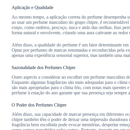
Aplicação e Qualidade
Ao mesmo tempo, a aplicação correta do perfume desempenha um 
ao usar um perfume masculino do grupo chipre, é recomendável a
corpo, como ombros, pescoço, nuca e atrás das orelhas. Isso per
forma natural e envolvente, criando uma aura cativante ao redor 
Além disso, a qualidade do perfume é um fator determinante em 
Optar por perfumes de marcas renomadas e reconhecidas pela ex
apenas uma experiência sensorial superior, mas também uma maio
Sazonalidade dos Perfumes Chipre
Outro aspecto a considerar ao escolher um perfume masculino do
Enquanto algumas fragrâncias são mais adequadas para o clima que
são mais apropriadas para o clima frio, com notas mais quentes 
perfume à estação do ano garante que sua presença seja sempre a
O Poder dos Perfumes Chipre
Além disso, sua capacidade de marcar presença em diferentes oc
chipre também têm o poder de deixar uma impressão duradoura na
fragrância bem escolhida pode evocar memórias, despertar emoç
como somos percebidos pelos outros. Portanto, investir em um p