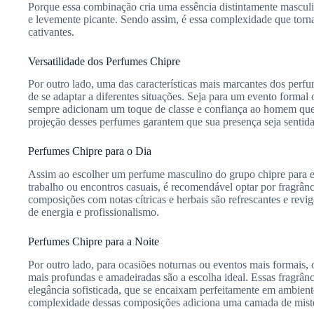
Porque essa combinação cria uma essência distintamente masculin
e levemente picante. Sendo assim, é essa complexidade que torna
cativantes.
Versatilidade dos Perfumes Chipre
Por outro lado, uma das características mais marcantes dos perf
de se adaptar a diferentes situações. Seja para um evento formal 
sempre adicionam um toque de classe e confiança ao homem que 
projeção desses perfumes garantem que sua presença seja sentida
Perfumes Chipre para o Dia
Assim ao escolher um perfume masculino do grupo chipre para e
trabalho ou encontros casuais, é recomendável optar por fragrânci
composições com notas cítricas e herbais são refrescantes e revi
de energia e profissionalismo.
Perfumes Chipre para a Noite
Por outro lado, para ocasiões noturnas ou eventos mais formais,
mais profundas e amadeiradas são a escolha ideal. Essas fragrân
elegância sofisticada, que se encaixam perfeitamente em ambient
complexidade dessas composições adiciona uma camada de mistér