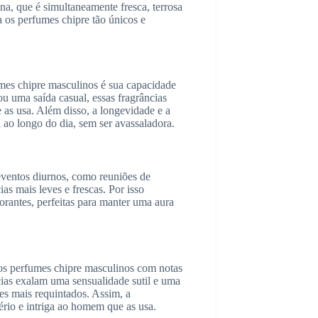
a, que é simultaneamente fresca, terrosa
 os perfumes chipre tão únicos e
umes chipre masculinos é sua capacidade
ou uma saída casual, essas fragrâncias
as usa. Além disso, a longevidade e a
 ao longo do dia, sem ser avassaladora.
ventos diurnos, como reuniões de
as mais leves e frescas. Por isso
gorantes, perfeitas para manter uma aura
 os perfumes chipre masculinos com notas
cias exalam uma sensualidade sutil e uma
es mais requintados. Assim, a
io e intriga ao homem que as usa.