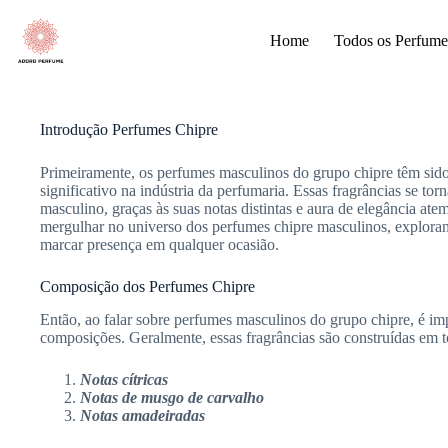
Pular
para
Home
Todos os Perfume
o
conteúdo
Introdução Perfumes Chipre
Primeiramente, os perfumes masculinos do grupo chipre têm sid
significativo na indústria da perfumaria. Essas fragrâncias se to
masculino, graças às suas notas distintas e aura de elegância ate
mergulhar no universo dos perfumes chipre masculinos, exploran
marcar presença em qualquer ocasião.
Composição dos Perfumes Chipre
Então, ao falar sobre perfumes masculinos do grupo chipre, é imp
composições. Geralmente, essas fragrâncias são construídas em to
Notas cítricas
Notas de musgo de carvalho
Notas amadeiradas