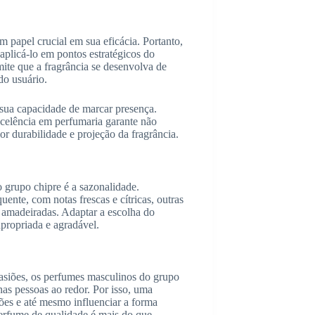
papel crucial em sua eficácia. Portanto,
plicá-lo em pontos estratégicos do
mite que a fragrância se desenvolva de
do usuário.
sua capacidade de marcar presença.
celência em perfumaria garante não
r durabilidade e projeção da fragrância.
 grupo chipre é a sazonalidade.
nte, com notas frescas e cítricas, outras
e amadeiradas. Adaptar a escolha do
propriada e agradável.
asiões, os perfumes masculinos do grupo
s pessoas ao redor. Por isso, uma
ões e até mesmo influenciar a forma
erfume de qualidade é mais do que