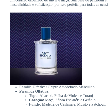
um coração especiado de sálvia e maçã. Sua base de patchouli e
masculinidade e sofisticação, por isso perfeita para todas as ocasi
Família Olfativa:
Chipre Amadeirado Masculino.
Pirâmide Olfativa:
Topo:
Abacaxi, Folha de Violeta e Toranja.
Coração:
Maçã, Sálvia Esclaréia e Gerânio.
Fundo:
Madeira de Cashmere, Musgo e Patchouli.