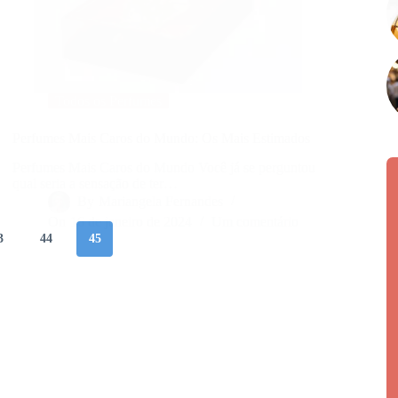
Todos os Perfumes
Perfumes Mais Caros do Mundo: Os Mais Estimados
Perfumes Mais Caros do Mundo Você já se perguntou
qual seria a sensação de ter…
By
Mariangela Fernandes
On
16 de janeiro de 2024
Um comentário
3
44
45