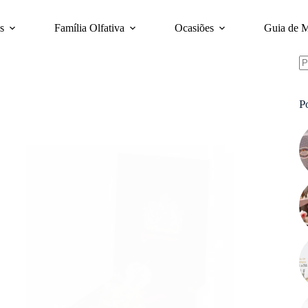
s
Família Olfativa
Ocasiões
Guia de 
S
re
P