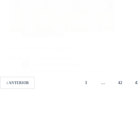
Todos os Perfumes
Eau de Parfum: O que significa?
Significado de Eau de Parfum
By
Mariangela Fernandes
On
18 de janeiro de 2024
11 comentários
1
…
42
4
ANTERIOR