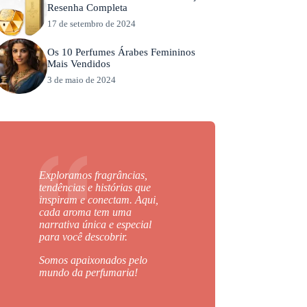
Resenha Completa
17 de setembro de 2024
Os 10 Perfumes Árabes Femininos
Mais Vendidos
3 de maio de 2024
Exploramos fragrâncias,
tendências e histórias que
inspiram e conectam. Aqui,
cada aroma tem uma
narrativa única e especial
para você descobrir.
Somos apaixonados pelo
mundo da perfumaria!