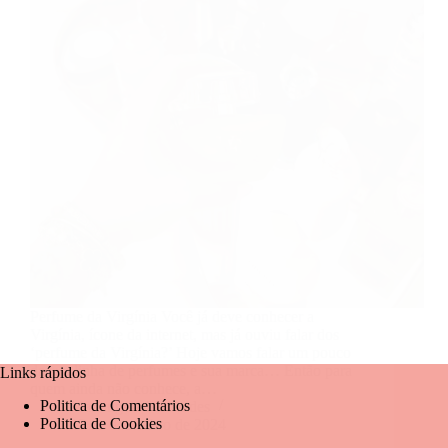
Perfume da Virgínia Você já deve conhecer a
Virgínia, ícone da internet, mas já ouviu falar dos
‘perfume da Virgínia?’ Hoje vamos falar um pouco
da sua linha de perfumes e sua marca… Então para
Links rápidos
quem ainda não conhece, a…
Politica de Comentários
Mariangela Fernandes
Politica de Cookies
12 de dezembro de 2024