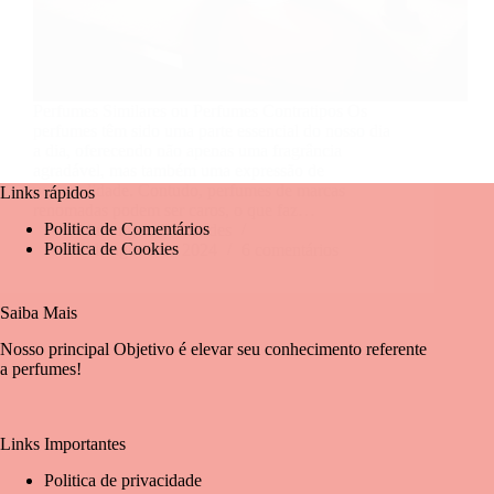
Perfumes Similares ou Perfumes Contratipos Os
perfumes têm sido uma parte essencial do nosso dia
a dia, oferecendo não apenas uma fragrância
agradável, mas também uma expressão de
personalidade. Contudo, perfumes de marcas
Links rápidos
renomadas podem ser caros, o que faz…
Politica de Comentários
Mariangela Fernandes
Politica de Cookies
8 de agosto de 2024
6 comentários
Saiba Mais
Nosso principal Objetivo é elevar seu conhecimento referente
a perfumes!
Links Importantes
Politica de privacidade