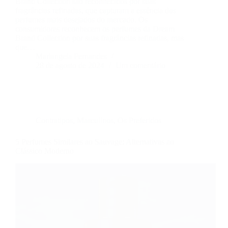
Brand Collection são reconhecidos por suas
fragrâncias refinadas, que capturam a essência dos
perfumes mais desejados do mercado. Os
consumidores reconhecem os perfumes da Dream
Brand Collection por suas fragrâncias refinadas, mas
que…
Mariangela Fernandes
28 de agosto de 2024
Um comentário
Contratipos
,
Masculinos
,
Os Preferidos
5 Perfumes Similares ao Sauvage: Alternativas ao
Clássico Moderno