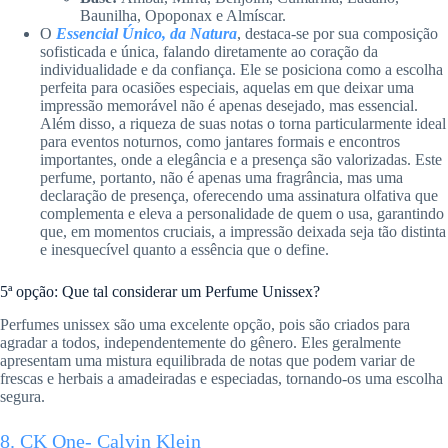
Baunilha, Opoponax e Almíscar.
O
Essencial Único, da Natura
, destaca-se por sua composição
sofisticada e única, falando diretamente ao coração da
individualidade e da confiança. Ele se posiciona como a escolha
perfeita para ocasiões especiais, aquelas em que deixar uma
impressão memorável não é apenas desejado, mas essencial.
Além disso, a riqueza de suas notas o torna particularmente ideal
para eventos noturnos, como jantares formais e encontros
importantes, onde a elegância e a presença são valorizadas. Este
perfume, portanto, não é apenas uma fragrância, mas uma
declaração de presença, oferecendo uma assinatura olfativa que
complementa e eleva a personalidade de quem o usa, garantindo
que, em momentos cruciais, a impressão deixada seja tão distinta
e inesquecível quanto a essência que o define.
5ª opção: Que tal considerar um
Perfume Unissex?
Perfumes unissex são uma excelente opção, pois são criados para
agradar a todos, independentemente do gênero. Eles geralmente
apresentam uma mistura equilibrada de notas que podem variar de
frescas e herbais a amadeiradas e especiadas, tornando-os uma escolha
segura.
8. CK One- Calvin Klein