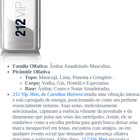
Família Olfativa:
Âmbar Amadeirado Masculino.
Pirâmide Olfativa
Topo:
Maracujá, Lima, Pimenta e Gengibre.
Corpo:
Vodka, Gin, Hortelã e Especiarias.
Base:
Âmbar, Couro e Notas Amadeiradas.
212 Vip Men, de Carolina Herrera
irradia uma vibração intensa
e está carregado de energia, posicionando-se como um perfume
essencialmente noturno. Suas notas, meticulosamente
selecionadas, capturam a essência vibrante da juventude e do
dinamismo que pulsa nas veias das metrópoles. Assim, ele se
estabelece como a escolha perfeita para quem busca deixar uma
marca inesquecível em festas, encontros com amigos, ou em
qualquer evento social que demande uma presença olfativa
marcante e audaciosa. Além disso,
212 Vip Men
encoraja o