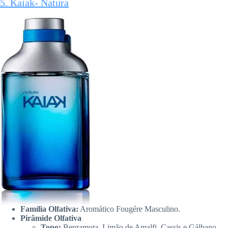
5. Kaiak- Natura
Família Olfativa:
Aromático Fougére Masculino.
Pirâmide Olfativa
Topo:
Bergamota, Limão de Amalfi, Cassis e Gálbano.