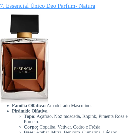
7. Essencial Único Deo Parfum- Natura
Família Olfativa:
Amadeirado Masculino.
Pirâmide Olfativa
Topo:
Açafrão, Noz-moscada, Ishpink, Pimenta Rosa e
Pomelo.
Corpo:
Copaíba, Vetiver, Cedro e Frésia.
Base:
Âmbar, Mirra, Benjoim, Cumarina, Ládano,