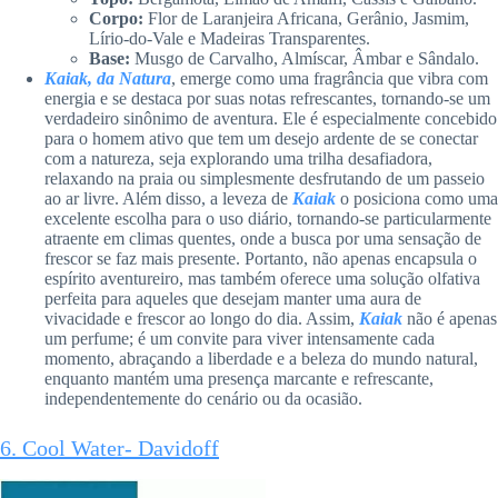
Corpo:
Flor de Laranjeira Africana, Gerânio, Jasmim,
Lírio-do-Vale e Madeiras Transparentes.
Base:
Musgo de Carvalho, Almíscar, Âmbar e Sândalo.
Kaiak, da Natura
, emerge como uma fragrância que vibra com
energia e se destaca por suas notas refrescantes, tornando-se um
verdadeiro sinônimo de aventura. Ele é especialmente concebido
para o homem ativo que tem um desejo ardente de se conectar
com a natureza, seja explorando uma trilha desafiadora,
relaxando na praia ou simplesmente desfrutando de um passeio
ao ar livre. Além disso, a leveza de
Kaiak
o posiciona como uma
excelente escolha para o uso diário, tornando-se particularmente
atraente em climas quentes, onde a busca por uma sensação de
frescor se faz mais presente. Portanto, não apenas encapsula o
espírito aventureiro, mas também oferece uma solução olfativa
perfeita para aqueles que desejam manter uma aura de
vivacidade e frescor ao longo do dia. Assim,
Kaiak
não é apenas
um perfume; é um convite para viver intensamente cada
momento, abraçando a liberdade e a beleza do mundo natural,
enquanto mantém uma presença marcante e refrescante,
independentemente do cenário ou da ocasião.
6. Cool Water- Davidoff