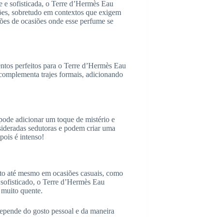
 e sofisticada, o Terre d’Hermès Eau
siões, sobretudo em contextos que exigem
ões de ocasiões onde esse perfume se
entos perfeitos para o Terre d’Hermès Eau
 complementa trajes formais, adicionando
pode adicionar um toque de mistério e
sideradas sedutoras e podem criar uma
pois é intenso!
to até mesmo em ocasiões casuais, como
ofisticado, o Terre d’Hermès Eau
 muito quente.
pende do gosto pessoal e da maneira