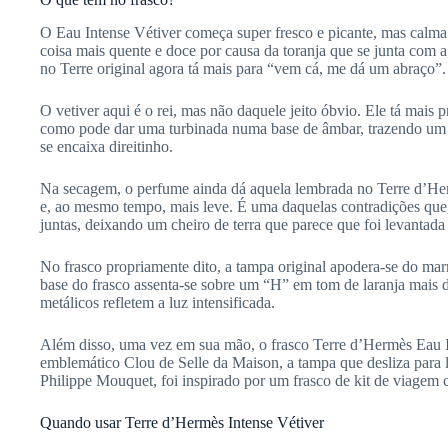
O Eau Intense Vétiver começa super fresco e picante, mas calma 
coisa mais quente e doce por causa da toranja que se junta com a
no Terre original agora tá mais para “vem cá, me dá um abraço”.
O vetiver aqui é o rei, mas não daquele jeito óbvio. Ele tá mais p
como pode dar uma turbinada numa base de âmbar, trazendo um co
se encaixa direitinho.
Na secagem, o perfume ainda dá aquela lembrada no Terre d’H
e, ao mesmo tempo, mais leve. É uma daquelas contradições que
juntas, deixando um cheiro de terra que parece que foi levantada
No frasco propriamente dito, a tampa original apodera-se do mar
base do frasco assenta-se sobre um “H” em tom de laranja mais d
metálicos refletem a luz intensificada.
Além disso, uma vez em sua mão, o frasco Terre d’Hermès Eau In
emblemático Clou de Selle da Maison, a tampa que desliza para li
Philippe Mouquet, foi inspirado por um frasco de kit de viage
Quando usar Terre d’Hermès Intense Vétiver