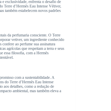
 e exclusividade, enfrenta o desafio de
do Terre d’Hermès Eau Intense Vétiver,
 mas também estabelecem novos padrões
ntais da perfumaria consciente. O Terre
rporar vetiver, um ingrediente conhecido
s confere ao perfume sua assinatura
s agrícolas que respeitam a terra e seus
gue essa filosofia, com a Hermès
tentável.
romisso com a sustentabilidade. A
ens do Terre d’Hermès Eau Intense
ção aos detalhes, como a redução de
o impacto ambiental, mas também eleva a