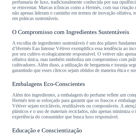
perfumaria de luxo, tradicionalmente conhecida por sua opulência
se reinventar. Marcas icônicas como a Hermès, com sua criação 
não apenas lideram o caminho em termos de inovação olfativa,
em práticas sustentáveis.
O Compromisso com Ingredientes Sustentáveis
A escolha de ingredientes sustentáveis é um dos pilares fundame
d’Hermès Eau Intense Vétiver exemplifica essa tendência ao inco
por seu cultivo ecologicamente responsável. O vetiver não apena
olfativa única, mas também simboliza um compromisso com prática
cultivadores. Além disso, a utilização de bergamota e toranja se
garantindo que esses cítricos sejam obtidos de maneira ética e sus
Embalagens Eco-Conscientes
Além dos ingredientes, a embalagem do perfume reflete um comp
Hermès tem se esforçado para garantir que os frascos e embalag
Vétiver sejam recicláveis, reutilizáveis ou compostáveis. A aten
plásticos e o uso de materiais reciclados, não apenas minimiza 
experiência do consumidor que busca luxo responsável.
Educação e Conscientização