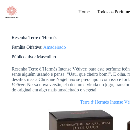
Pular
para
Home
Todos os Perfume
o
conteúdo
Resenha Terre d’Hermès
Família Olfativa:
Amadeirado
Público alvo: Masculino
Resenha Terre d’Hermès Intense Vétiver: para este perfume icô
sente alguém usando e pensa: “Uau, que cheiro bom!”. E olha, 
desafio, mas a Christine Nagel não se preocupou com isso e foi l
Vétiver
. Nessa nova versão, ela deu uma virada no jogo, transf
do original em algo mais amadeirado e vegetal.
Terre d’Hermès Intense Vét