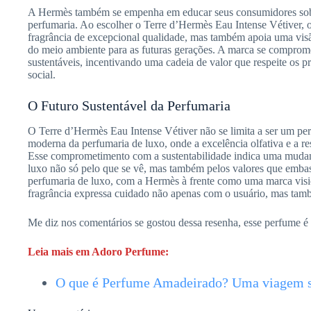
A Hermès também se empenha em educar seus consumidores sobre
perfumaria. Ao escolher o Terre d’Hermès Eau Intense Vétiver,
fragrância de excepcional qualidade, mas também apoia uma vis
do meio ambiente para as futuras gerações. A marca se compromet
sustentáveis, incentivando uma cadeia de valor que respeite os p
social.
O Futuro Sustentável da Perfumaria
O Terre d’Hermès Eau Intense Vétiver não se limita a ser um per
moderna da perfumaria de luxo, onde a excelência olfativa e a r
Esse comprometimento com a sustentabilidade indica uma mudanç
luxo não só pelo que se vê, mas também pelos valores que emb
perfumaria de luxo, com a Hermès à frente como uma marca visi
fragrância expressa cuidado não apenas com o usuário, mas tam
Me diz nos comentários se gostou dessa resenha, esse perfume
Leia mais em Adoro Perfume:
O que é Perfume Amadeirado? Uma viagem s