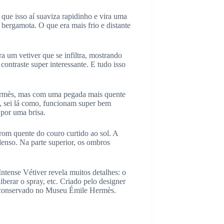
que isso aí suaviza rapidinho e vira uma
 bergamota. O que era mais frio e distante
ra um vetiver que se infiltra, mostrando
ntraste super interessante. E tudo isso
ermès, mas com uma pegada mais quente
, sei lá como, funcionam super bem
 por uma brisa.
rom quente do couro curtido ao sol. A
enso. Na parte superior, os ombros
tense Vétiver revela muitos detalhes: o
berar o spray, etc. Criado pelo designer
m conservado no Museu Émile Hermès.