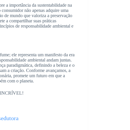
 a importância da sustentabilidade na
 o consumidor não apenas adquire uma
ão de mundo que valoriza a preservação
e a compartilhar suas práticas
rincípios de responsabilidade ambiental e
fume; ele representa um manifesto da era
esponsabilidade ambiental andam juntas.
a paradigmática, definindo a beleza e o
asam a criação. Conforme avançamos, a
onária, promete um futuro em que a
bém com o planeta.
 é INCRÍVEL!
edutora