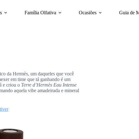
s
Família Olfativa
Ocasiões
Guia de 
nico da Hermès, um daqueles que você
mexer em time que tá ganhando é um
á e criou o
Terre d’Hermès Eau Intense
ormando aquela vibe amadeirada e mineral
iver