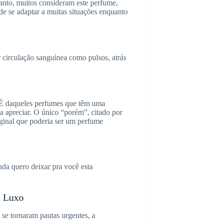
anto, muitos consideram este perfume,
de se adaptar a muitas situações enquanto
r circulação sanguínea como pulsos, atrás
 É daqueles perfumes que têm uma
ra apreciar. O único “porém”, citado por
riginal que poderia ser um perfume
nda quero deixar pra você esta
e Luxo
se tornaram pautas urgentes, a