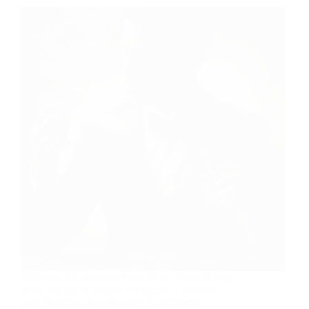
Perfumes Afrodisíacos Masculinos Antes de mais
nada, quando o assunto é sedução, a fragrância
pode desempenhar um papel fundamental.