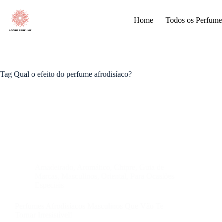
Pular
para
Home
Todos os Perfume
o
conteúdo
Tag
Qual o efeito do perfume afrodisíaco?
Amadeirado
,
Aromático
,
Chipre
,
Guia de
Marcas
,
Masculinos
,
Oriental
,
Para Ocasiões
Especiais
Perfumes Afrodisíacos Masculinos Que Vão Te
Tornar Irresistível!