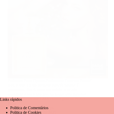
Perfumes Paris Elysees-Perfumaria Francesa Barata!
Sim, é real: Existe perfume francês barato! É
glamuroso, fixa 6 horas em média, é de alta
qualidade e você não precisa gastar uma fortuna!
Você só precisa dar UMA chance para os Perfumes
Links rápidos
Paris…
Politica de Comentários
Mariangela Fernandes
Politica de Cookies
19 de fevereiro de 2025