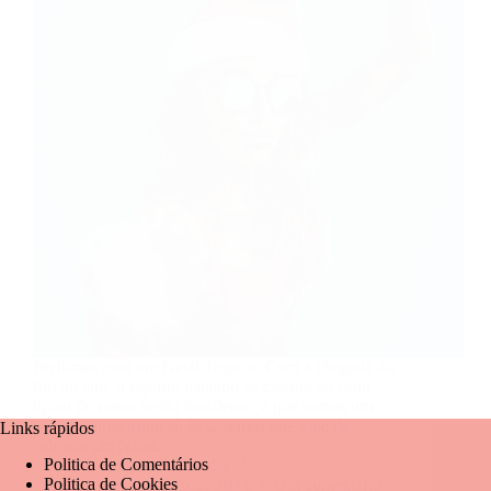
Perfumes para um Natal Tropical Com a chegada do
fim do ano, o espírito natalino se mistura ao calor
típico do nosso verão brasileiro, já que somos um
país de clima tropical. Já sabemos que vibe de
Links rápidos
celebrar um Natal…
Politica de Comentários
Mariangela Fernandes
Politica de Cookies
29 de novembro de 2024
Um comentário