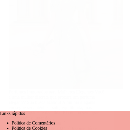
Perfumes Importados para Mulheres Elegantes Você
é uma mulher discreta que procura um perfume
elegant?? Sua busca acabou! A mulher elegante
consegue ser autêntica, sutil, equilibrada, mas
também empática e decidida. Ela ocupa seu lugar
Links rápidos
sem invadir o lugar do…
Politica de Comentários
Mariangela Fernandes
Politica de Cookies
26 de dezembro de 2024
6 comentários