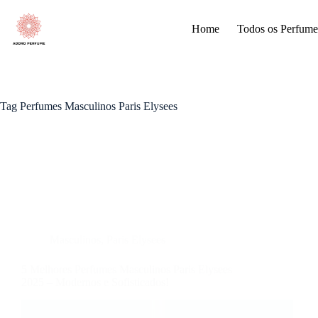
Pular
para
Home
Todos os Perfume
o
conteúdo
Tag
Perfumes Masculinos Paris Elysees
Masculinos
,
Paris Elysees
5 Melhores Perfumes Masculinos Paris Elysees
2025 – Modernos e Sofisticados!