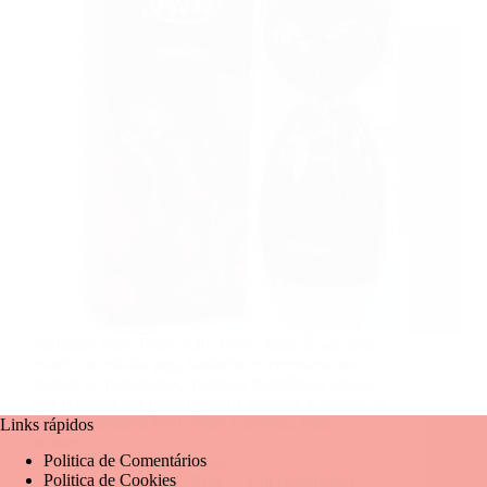
Perfumes Katy Perry Katy Perry, além de ser uma
estrela da música pop, também se aventurou no
mundo da perfumaria, trazendo fragrâncias únicas
que refletem sua personalidade vibrante e ousada. A
linha de perfume Katy Perry é diversa, com
Links rápidos
aromas…
Politica de Comentários
Mariangela Fernandes
Politica de Cookies
19 de agosto de 2024
Um comentário