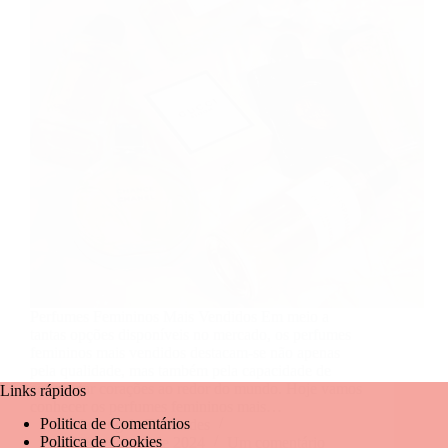
Perfumes Femininos Mais Vendidos Em meio a
tantas opções disponíveis no mercado, os perfumes
femininos mais vendidos destacam-se não apenas
pela qualidade, mas também pela capacidade de
conquistar corações ao redor do mundo. Hoje vamos
Links rápidos
conhecer os perfumes femininos mais…
Politica de Comentários
Mariangela Fernandes
Politica de Cookies
30 de agosto de 2024
Um comentário