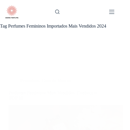
Pular
para
o
conteúdo
Tag
Perfumes Femininos Importados Mais Vendidos 2024
Femininos
,
Guia de Marcas
Perfumes Femininos Mais Vendidos: Conheça o
TOP 10