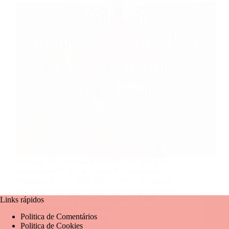
perfumes Boticário mais vendidos de 2024 Está
curioso sobre Top 3 perfumes Boticário mais
vendidos do ano?? Em 2024, O Boticário trouxe
para o mercado opções encantadoras que ganharam
os corações das mulheres brasileiras!! Então
Links rápidos
descubra conosco o que torna…
Politica de Comentários
Mariangela Fernandes
Politica de Cookies
17 de dezembro de 2024