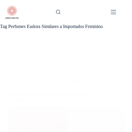
Pular
para
o
conteúdo
Tag
Perfumes Eudora Similares a Importados Feminino
Eudora
,
Femininos
,
Os Preferidos
Perfumes Eudora Similares a Importados: 10
Femininos