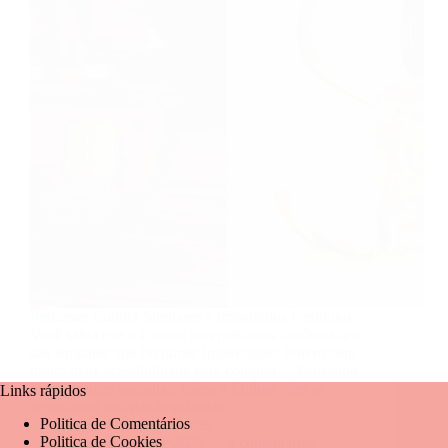
Perfumes Eudora Similares a Importados Feminino
Você sabia que a Eudora tem perfumes, colônias que
são similares aos Perfumes Importados? Porém com
muito mais acessibilidade para comprar… Pensando
nisso, marcas nacionais como a Eudora vêm se
Links rápidos
destacando ao criar fragrâncias…
Politica de Comentários
Mariangela Fernandes
Politica de Cookies
16 de agosto de 2024
4 comentários