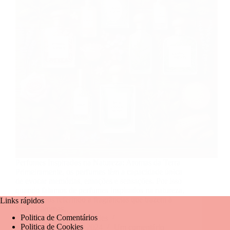
Perfumes Inspirados na Natureza: Aromas da Terra
Primeiramente, os perfumes têm a capacidade única
de evocar memórias, emoções e sensações. Por isso
quando falamos de perfumes inspirados na natureza,
estamos nos referindo a fragrâncias que trazem à
Links rápidos
tona os aromas…
Politica de Comentários
Mariangela Fernandes
Politica de Cookies
20 de junho de 2024
Um comentário