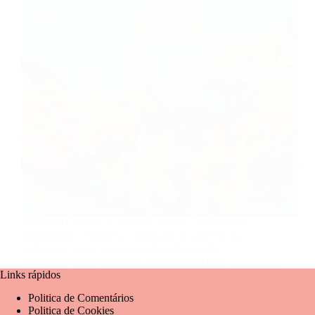
Perfumes Cacharel A marca Cacharel é sinônimo de
feminilidade, elegância e inovação no universo da
perfumaria. Com uma gama diversificada de
fragrâncias, cada perfume Cacharel conta uma
história única, envolvente e que desperta emoções.
Links rápidos
Então se você está curioso para…
Politica de Comentários
Mariangela Fernandes
Politica de Cookies
22 de agosto de 2024