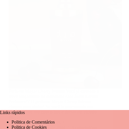
Perfume Mayar Cherry Intense Você já conhece o
novo lançamento da renomada casa árabe Lattafa
Perfumes?? O perfume Mayar Cherry Intense
chegou para abalar! Se você ta procurando um
perfume para sair com o boy e deixar ele viciado
Links rápidos
no…
Politica de Comentários
Mariangela Fernandes
Politica de Cookies
18 de dezembro de 2024
3 comentários