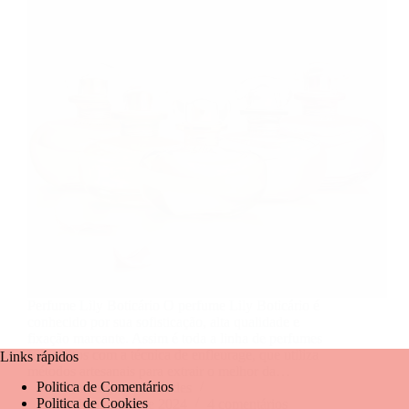
Perfume Lily Boticário O perfume Lily Boticário é
conhecido por sua sofisticação, alta qualidade e
fixação marcante. Assim é toda a linha de perfumes
Lily, feitos com a técnica de enfleurage, que utiliza
Links rápidos
métodos artesanais para extrair o melhor da…
Politica de Comentários
Mariangela Fernandes
Politica de Cookies
1 de outubro de 2024
4 comentários