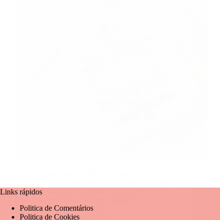
Novo Perfume Lattafa Noble Blush Você já conhece
o novo lançamento de 2024: perfume Lattafa Bade’e
Al Oud Noble Blush, é mais uma prova do talento
da Lattafa para criar experiências olfativas únicas.
Links rápidos
Com um perfil floral, frutado e gourmet,…
Politica de Comentários
Mariangela Fernandes
Politica de Cookies
27 de novembro de 2024