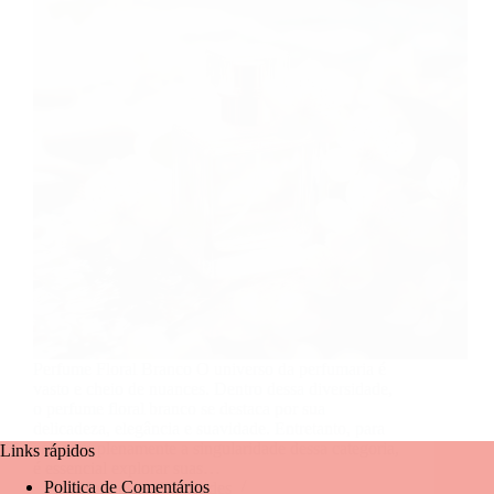
Perfume Floral Branco O universo da perfumaria é
vasto e cheio de nuances. Dentro dessa diversidade,
o perfume floral branco se destaca por sua
delicadeza, elegância e suavidade. Entretanto, para
entender plenamente a singularidade dessa categoria,
Links rápidos
é essencial explorar suas…
Politica de Comentários
Mariangela Fernandes