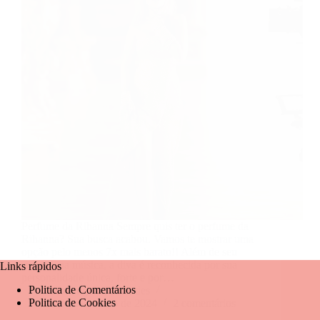
Perfume da Rihanna Sempre quis ter o perfume da
Rihanna? Sua busca acabou. Vamos te mostrar uma
opção pelo menos 7x mais barato!! Além de seu
sucesso na música, a diva é reconhecida por sua
Links rápidos
personalidade única, forte e por…
Politica de Comentários
Mariangela Fernandes
Politica de Cookies
5 de novembro de 2024
2 comentários