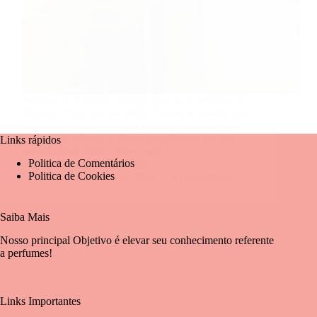
Perfume da Rihanna Sempre quis ter o perfume da
Rihanna? Sua busca acabou. Vamos te mostrar uma
opção pelo menos 7x mais barato!! Além de seu
sucesso na música, a diva é reconhecida por sua
Links rápidos
personalidade única, forte e por…
Politica de Comentários
Mariangela Fernandes
Politica de Cookies
5 de novembro de 2024
2 comentários
Saiba Mais
Nosso principal Objetivo é elevar seu conhecimento referente
a perfumes!
Links Importantes