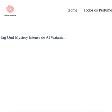
Pular
para
Home
Todos os Perfume
o
conteúdo
Tag
Oud Mystery Intense de Al Wataniah
Amadeirado
,
Guia de Marcas
,
Masculinos
,
Perfumaria Árabe
TOP 5 Perfumes mais cheirosos Masculinos –
Amadeirados