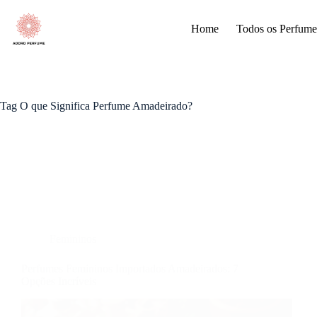
Pular
para
Home
Todos os Perfume
o
conteúdo
Tag
O que Significa Perfume Amadeirado?
Femininos
Perfumes Femininos Importados Amadeirados: 7
Opções Incríveis