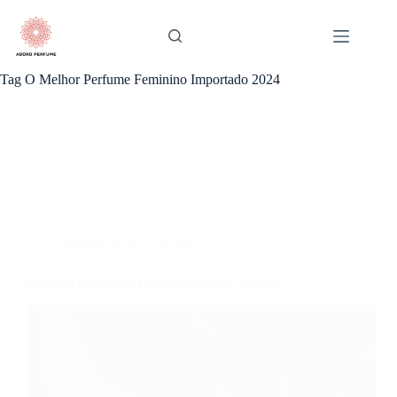
Pular
para
o
conteúdo
Tag
O Melhor Perfume Feminino Importado 2024
Femininos
,
Guia de Marcas
Perfume Importado Feminino Qual o Melhor?