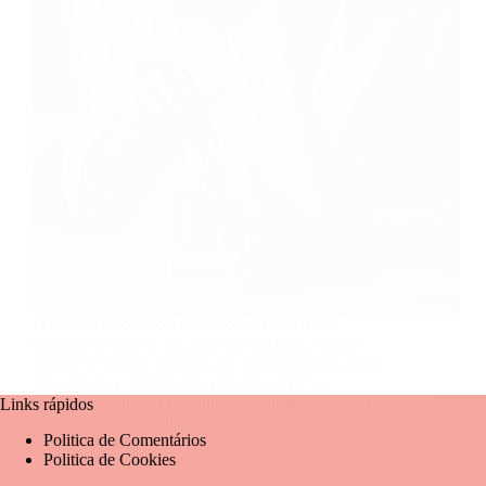
Perfume Importado Feminino Qual o Melhor?
Quando se trata de escolher um perfume, muitas
mulheres buscam por fragrâncias importadas devido
à qualidade e sofisticação que essas marcas
oferecem. Afinal, a pergunta “Perfume importado
Links rápidos
feminino qual o melhor?” surge com frequência,…
Politica de Comentários
Mariangela Fernandes
Politica de Cookies
20 de setembro de 2024