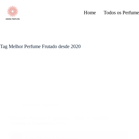
Pular
para
Home
Todos os Perfume
o
conteúdo
Tag
Melhor Perfume Frutado desde 2020
Todos os Perfumes
Melhores Perfumes Fragrantica – Parte 2: Famílias
Olfativas e Destaques Únicos