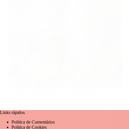
Tendência 2024 na Perfumaria Tendência 2024: A
cada ano, o mundo da perfumaria é surpreendido por
lançamentos que se destacam não apenas por suas
fragrâncias, mas também por sua capacidade de
capturar tendências e traduzir emoções em aromas.
Links rápidos
Em 2024,…
Politica de Comentários
Mariangela Fernandes
Politica de Cookies
27 de agosto de 2024