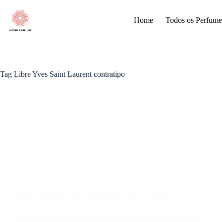
Pular
para
Home
Todos os Perfume
o
conteúdo
Tag
Libre Yves Saint Laurent contratipo
Femininos
,
Os Preferidos
,
Yves Saint
Laurent
Este É o Perfume Que Vai Mudar o Jogo – Libre
Yves Saint Laurent!