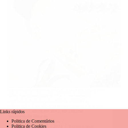
Libre Yves Saint Laurent Você já conhece o perfume
Libre Yves Saint Laurent? Ele é um marco na
perfumaria feminina, combinando ousadia e
sofisticação. Lançado pela renomada marca francesa
Yves Saint Laurent em 2019, ele traz uma
Links rápidos
interpretação única da…
Politica de Comentários
Mariangela Fernandes
Politica de Cookies
5 de dezembro de 2024
3 comentários