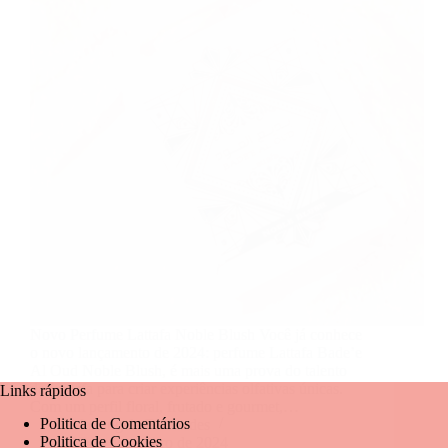
Novo Perfume Lattafa Noble Blush Você já conhece
o novo lançamento de 2024: perfume Lattafa Bade’e
Al Oud Noble Blush, é mais uma prova do talento
da Lattafa para criar experiências olfativas únicas.
Links rápidos
Com um perfil floral, frutado e gourmet,…
Politica de Comentários
Mariangela Fernandes
Politica de Cookies
27 de novembro de 2024