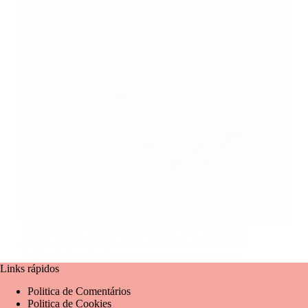
Novo Perfume Lattafa Noble Blush Você já conhece
o novo lançamento de 2024: perfume Lattafa Bade’e
Al Oud Noble Blush, é mais uma prova do talento
da Lattafa para criar experiências olfativas únicas.
Links rápidos
Com um perfil floral, frutado e gourmet,…
Politica de Comentários
Mariangela Fernandes
Politica de Cookies
27 de novembro de 2024