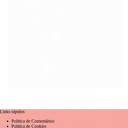
Resenha Hypnotic Poison Lançado em 1998 pela
renomada casa Dior, o Perfume Hypnotic Poison se
tornou um dos perfumes mais icônicos da marca,
atraindo uma legião de fãs ao longo dos anos. Este
perfume feminino é categorizado como Oriental
Links rápidos
Baunilha,…
Politica de Comentários
Mariangela Fernandes
Politica de Cookies
11 de setembro de 2024
3 comentários