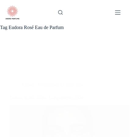
Pular
para
o
conteúdo
Tag
Eudora Rosé Eau de Parfum
Eudora
,
Femininos
,
O Boticário
Eudora Rosé: Novo Lançamento 2024