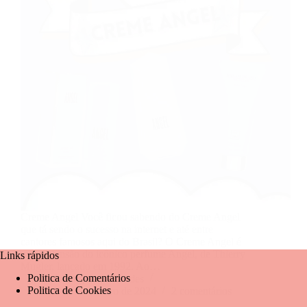
Creme Angel Você ficou sabendo do Creme Angel
que tá sendo o sucesso na internet e até entre
cantores famosos aqui do Brasil? O Creme Angel é
uma extensão do icônico perfume Angel, de Thierry
Links rápidos
Mugler, lançado em 1992. Ao…
Politica de Comentários
Mariangela Fernandes
Politica de Cookies
12 de novembro de 2024
2 comentários