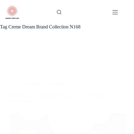
Pular
para
o
conteúdo
Tag
Creme Dream Brand Collection N168
Femininos
,
Masculinos
Por Que o Creme Angel Está Fazendo Tanta Gente
Se Apaixonar?