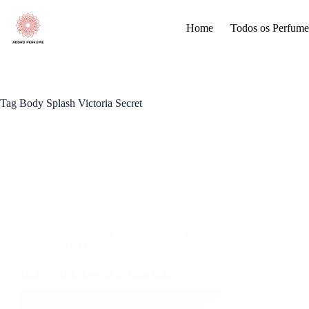
Pular
para
Home
Todos os Perfume
o
conteúdo
Tag
Body Splash Victoria Secret
Body Splash
,
Femininos
,
Guia de Marcas
,
Para o Dia a Dia
Body Splash: Descubra Tudo Sobre