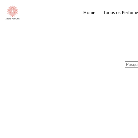
Pular
para
Home
Todos os Perfume
o
conteúdo
Sem
resulta