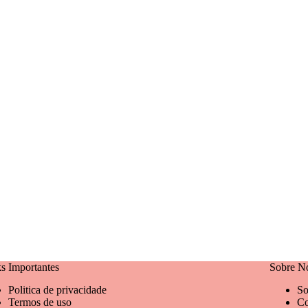
s Importantes
Sobre N
Politica de privacidade
So
Termos de uso
Co