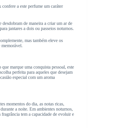
k confere a este perfume um caráter
se desdobram de maneira a criar um ar de
para jantares a dois ou passeios noturnos.
s complemente, mas também eleve os
e memorável.
 que marque uma conquista pessoal, este
scolha perfeita para aqueles que desejam
ocasião especial com um aroma
tes momentos do dia, as notas ricas,
 durante a noite. Em ambientes noturnos,
 a fragrância tem a capacidade de evoluir e