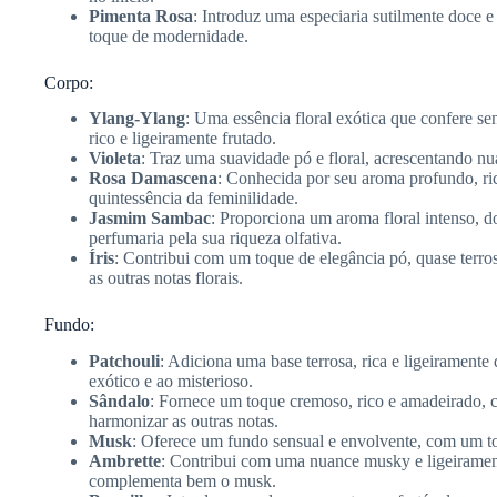
Pimenta Rosa
: Introduz uma especiaria sutilmente doce 
toque de modernidade.
Corpo:
Ylang-Ylang
: Uma essência floral exótica que confere se
rico e ligeiramente frutado.
Violeta
: Traz uma suavidade pó e floral, acrescentando nu
Rosa Damascena
: Conhecida por seu aroma profundo, rico
quintessência da feminilidade.
Jasmim Sambac
: Proporciona um aroma floral intenso, d
perfumaria pela sua riqueza olfativa.
Íris
: Contribui com um toque de elegância pó, quase terr
as outras notas florais.
Fundo:
Patchouli
: Adiciona uma base terrosa, rica e ligeiramen
exótico e ao misterioso.
Sândalo
: Fornece um toque cremoso, rico e amadeirado, c
harmonizar as outras notas.
Musk
: Oferece um fundo sensual e envolvente, com um 
Ambrette
: Contribui com uma nuance musky e ligeiramen
complementa bem o musk.